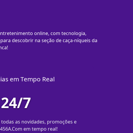
ntretenimento online, com tecnologia,
 para descobrir na seção de caça-níqueis da
nca!
cias em Tempo Real
24/7
e todas as novidades, promoções e
 456A.Com em tempo real!