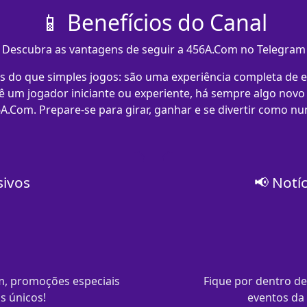
📱 Benefícios do Canal
Descubra as vantagens de seguir a 456A.Com no Telegram
 do que simples jogos: são uma experiência completa de e
ê um jogador iniciante ou experiente, há sempre algo novo
A.Com. Prepare-se para girar, ganhar e se divertir como nu
sivos
📢 Notí
m, promoções especiais
Fique por dentro d
s únicos!
eventos da