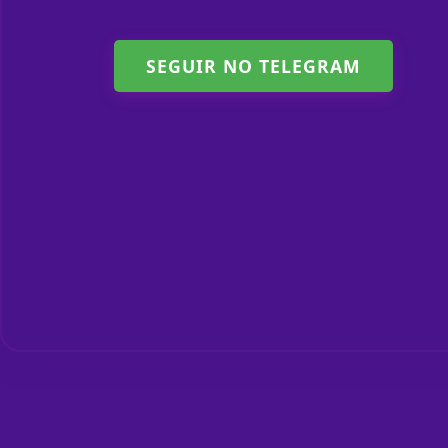
SEGUIR NO TELEGRAM