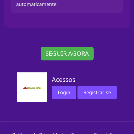
automaticamente
SEGUIR AGORA
Acessos
Login
Registrar-se