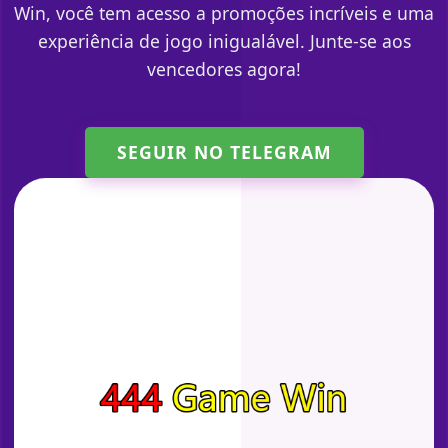
Win, você tem acesso a promoções incríveis e uma
experiência de jogo inigualável. Junte-se aos
vencedores agora!
SEGUIR NO TELEGRAM