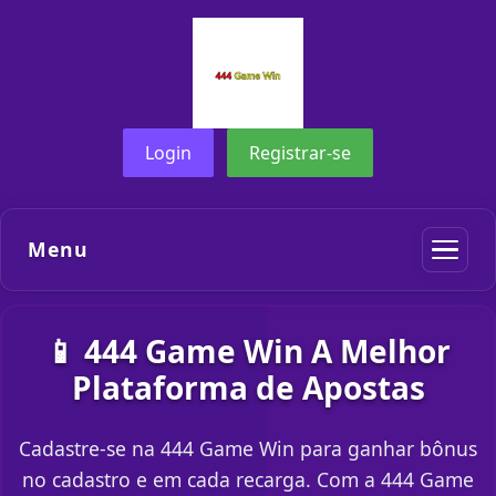
Login
Registrar-se
Menu
📱 444 Game Win A Melhor
Plataforma de Apostas
Cadastre-se na 444 Game Win para ganhar bônus
no cadastro e em cada recarga. Com a 444 Game