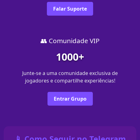
Falar Suporte
👥 Comunidade VIP
1000+
Junte-se a uma comunidade exclusiva de
jogadores e compartilhe experiências!
Entrar Grupo
📱 Como Seguir no Telegram