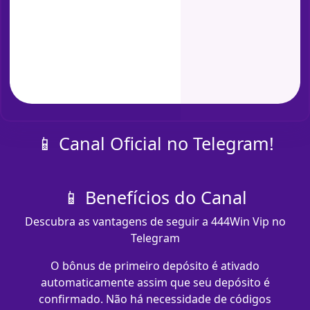
📱 Canal Oficial no Telegram!
📱 Benefícios do Canal
Descubra as vantagens de seguir a 444Win Vip no
Telegram
O bônus de primeiro depósito é ativado
automaticamente assim que seu depósito é
confirmado. Não há necessidade de códigos