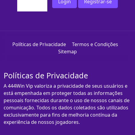
Login
Registrar-se
Políticas de Privacidade
Termos e Condições
Sitemap
Políticas de Privacidade
A 444Win Vip valoriza a privacidade de seus usuários e
está empenhada em proteger todas as informações
pessoais fornecidas durante o uso de nossos canais de
comunicação. Todos os dados coletados são utilizados
exclusivamente para fins de melhoria contínua da
experiência de nossos jogadores.