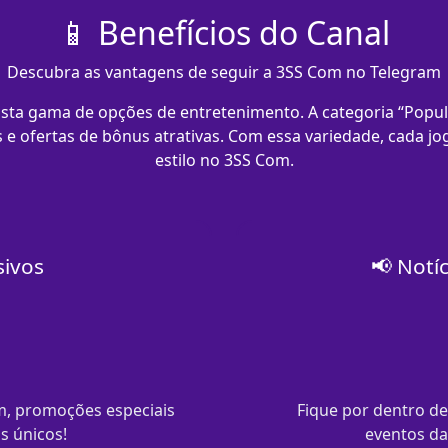
📱 Benefícios do Canal
Descubra as vantagens de seguir a 3SS Com no Telegram
sta gama de opções de entretenimento. A categoria “Popula
s e ofertas de bônus atrativas. Com essa variedade, cada 
estilo no 3SS Com.
sivos
📢 Notí
m, promoções especiais
Fique por dentro d
s únicos!
eventos da