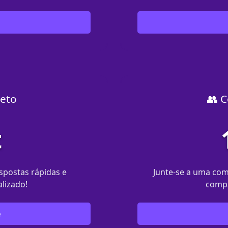
reto
👥 
t
espostas rápidas e
Junte-se a uma com
lizado!
compa
e