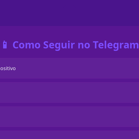
📱 Como Seguir no Telegram
ositivo