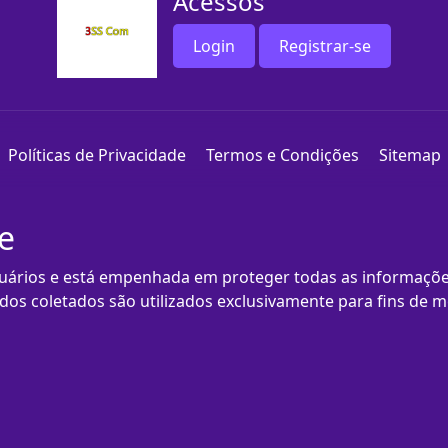
Acessos
Login
Registrar-se
Políticas de Privacidade
Termos e Condições
Sitemap
de
suários e está empenhada em proteger todas as informaçõe
os coletados são utilizados exclusivamente para fins de m