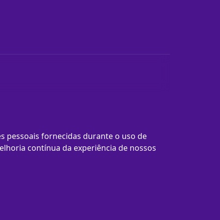
s pessoais fornecidas durante o uso de
elhoria contínua da experiência de nossos