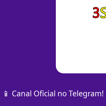
📱 Canal Oficial no Telegram!