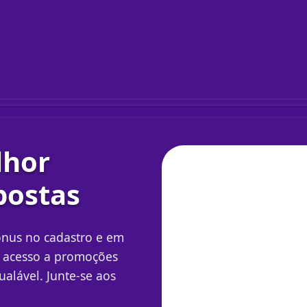
lhor
postas
ônus no cadastro e em
m acesso a promoções
ualável. Junte-se aos