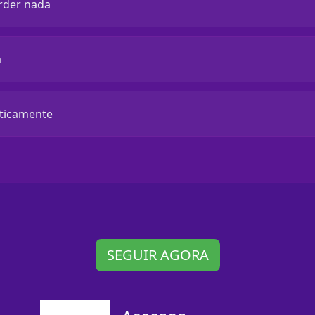
erder nada
a
aticamente
SEGUIR AGORA