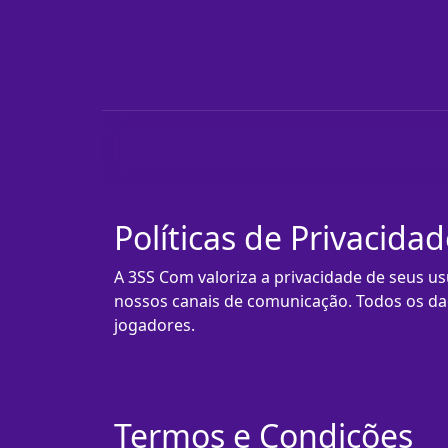
Políticas de Privacida
A 3SS Com valoriza a privacidade de seus u
nossos canais de comunicação. Todos os dad
jogadores.
Termos e Condições