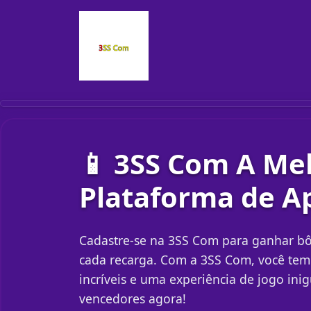
📱 3SS Com A Me
Plataforma de A
Cadastre-se na 3SS Com para ganhar b
cada recarga. Com a 3SS Com, você te
incríveis e uma experiência de jogo inig
vencedores agora!