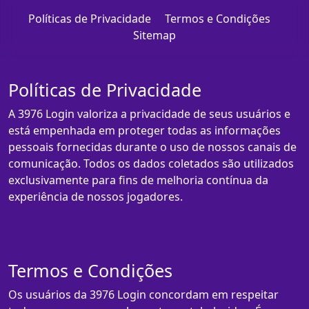
Políticas de Privacidade
Termos e Condições
Sitemap
Políticas de Privacidade
A 3976 Login valoriza a privacidade de seus usuários e
está empenhada em proteger todas as informações
pessoais fornecidas durante o uso de nossos canais de
comunicação. Todos os dados coletados são utilizados
exclusivamente para fins de melhoria contínua da
experiência de nossos jogadores.
Termos e Condições
Os usuários da 3976 Login concordam em respeitar