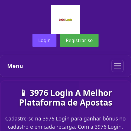
Login
Registrar-se
Menu
📱 3976 Login A Melhor
Plataforma de Apostas
Cadastre-se na 3976 Login para ganhar bônus no
cadastro e em cada recarga. Com a 3976 Login,