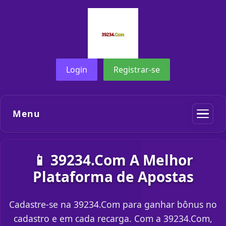
Login
Registrar-se
Menu
📱 39234.Com A Melhor
Plataforma de Apostas
Cadastre-se na 39234.Com para ganhar bônus no
cadastro e em cada recarga. Com a 39234.Com,