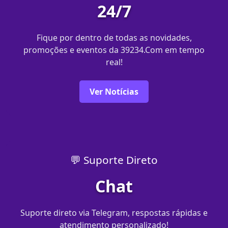
24/7
Fique por dentro de todas as novidades,
promoções e eventos da 39234.Com em tempo
real!
Ver Notícias
💬 Suporte Direto
Chat
Suporte direto via Telegram, respostas rápidas e
atendimento personalizado!