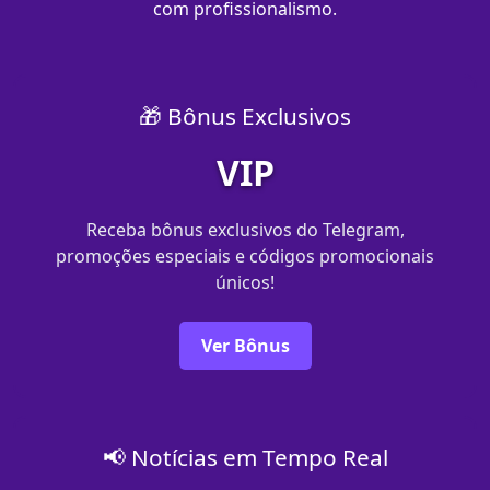
com profissionalismo.
🎁 Bônus Exclusivos
VIP
Receba bônus exclusivos do Telegram,
promoções especiais e códigos promocionais
únicos!
Ver Bônus
📢 Notícias em Tempo Real