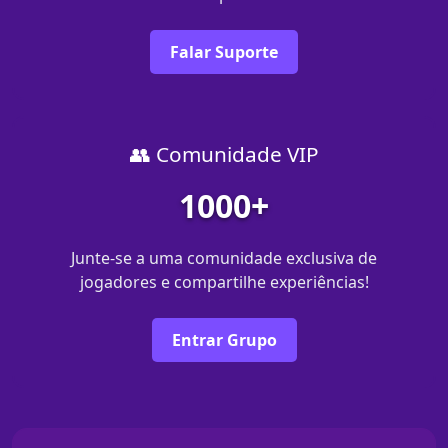
Falar Suporte
👥 Comunidade VIP
1000+
Junte-se a uma comunidade exclusiva de
jogadores e compartilhe experiências!
Entrar Grupo