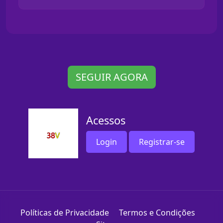
SEGUIR AGORA
Acessos
Login
Registrar-se
Políticas de Privacidade
Termos e Condições