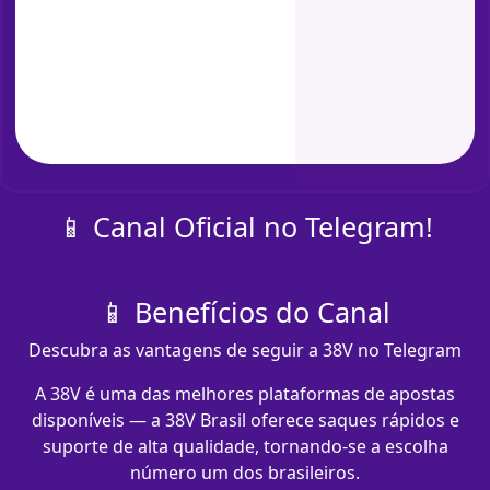
📱 Canal Oficial no Telegram!
📱 Benefícios do Canal
Descubra as vantagens de seguir a 38V no Telegram
A 38V é uma das melhores plataformas de apostas
disponíveis — a 38V Brasil oferece saques rápidos e
suporte de alta qualidade, tornando-se a escolha
número um dos brasileiros.