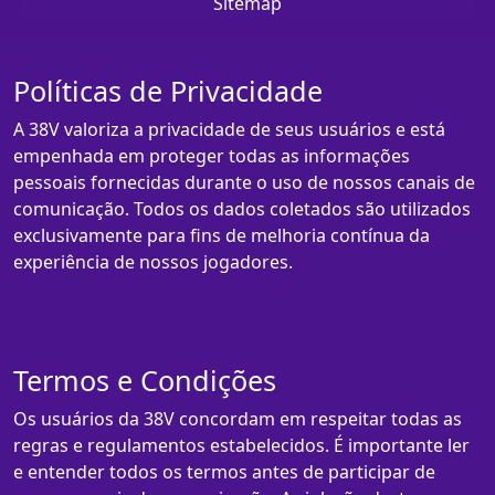
Sitemap
Políticas de Privacidade
A 38V valoriza a privacidade de seus usuários e está
empenhada em proteger todas as informações
pessoais fornecidas durante o uso de nossos canais de
comunicação. Todos os dados coletados são utilizados
exclusivamente para fins de melhoria contínua da
experiência de nossos jogadores.
Termos e Condições
Os usuários da 38V concordam em respeitar todas as
regras e regulamentos estabelecidos. É importante ler
e entender todos os termos antes de participar de