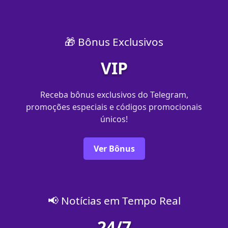
🎁 Bônus Exclusivos
VIP
Receba bônus exclusivos do Telegram,
promoções especiais e códigos promocionais
únicos!
Ver Bônus
📢 Notícias em Tempo Real
24/7