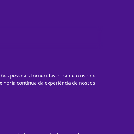
ções pessoais fornecidas durante o uso de
elhoria contínua da experiência de nossos