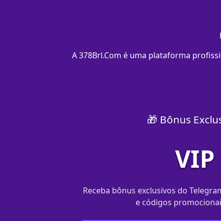
A 378Brl.Com é uma plataforma profissio
🎁 Bônus Exclu
VIP
Receba bônus exclusivos do Telegra
e códigos promocionai