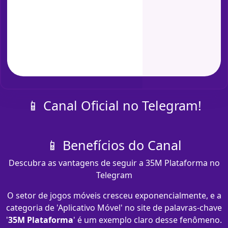
📱 Canal Oficial no Telegram!
📱 Benefícios do Canal
Descubra as vantagens de seguir a 35M Plataforma no
Telegram
O setor de jogos móveis cresceu exponencialmente, e a
categoria de 'Aplicativo Móvel' no site de palavras-chave
'
35M Plataforma
' é um exemplo claro desse fenômeno.