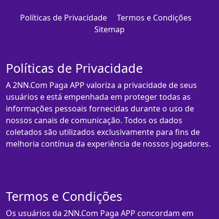
Políticas de Privacidade
Termos e Condições
Sitemap
Políticas de Privacidade
A 2NN.Com Paga APP valoriza a privacidade de seus
usuários e está empenhada em proteger todas as
informações pessoais fornecidas durante o uso de
nossos canais de comunicação. Todos os dados
coletados são utilizados exclusivamente para fins de
melhoria contínua da experiência de nossos jogadores.
Termos e Condições
Os usuários da 2NN.Com Paga APP concordam em