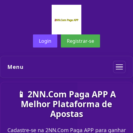
Login
Registrar-se
Menu
📱 2NN.Com Paga APP A
Melhor Plataforma de
Apostas
Cadastre-se na 2NN.Com Paga APP para ganhar