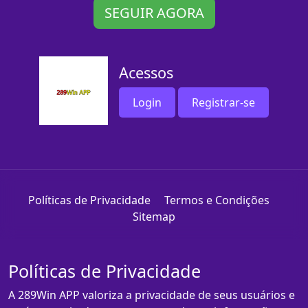
SEGUIR AGORA
Acessos
Login
Registrar-se
Políticas de Privacidade
Termos e Condições
Sitemap
Políticas de Privacidade
A 289Win APP valoriza a privacidade de seus usuários e