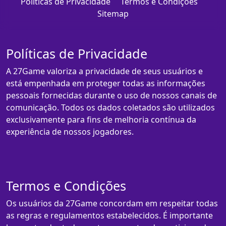
Políticas de Privacidade
Termos e Condições
Sitemap
Políticas de Privacidade
A 27Game valoriza a privacidade de seus usuários e
está empenhada em proteger todas as informações
pessoais fornecidas durante o uso de nossos canais de
comunicação. Todos os dados coletados são utilizados
exclusivamente para fins de melhoria contínua da
experiência de nossos jogadores.
Termos e Condições
Os usuários da 27Game concordam em respeitar todas
as regras e regulamentos estabelecidos. É importante