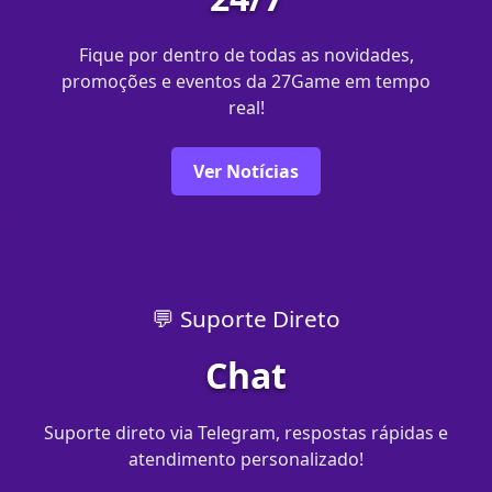
Fique por dentro de todas as novidades,
promoções e eventos da 27Game em tempo
real!
Ver Notícias
💬 Suporte Direto
Chat
Suporte direto via Telegram, respostas rápidas e
atendimento personalizado!