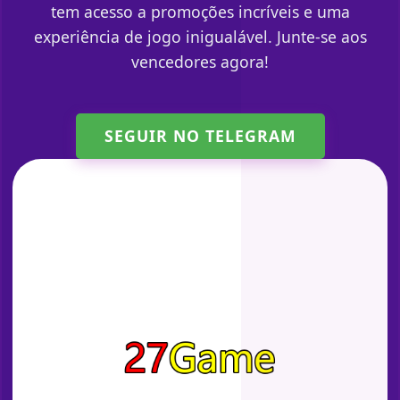
tem acesso a promoções incríveis e uma
experiência de jogo inigualável. Junte-se aos
vencedores agora!
SEGUIR NO TELEGRAM