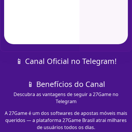
📱 Canal Oficial no Telegram!
📱 Benefícios do Canal
Descubra as vantagens de seguir a 27Game no
Telegram
A 27Game é um dos softwares de apostas móveis mais
queridos — a plataforma 27Game Brasil atrai milhares
de usuários todos os dias.