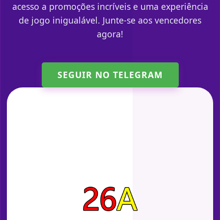
acesso a promoções incríveis e uma experiência
de jogo inigualável. Junte-se aos vencedores
agora!
SEGUIR NO TELEGRAM