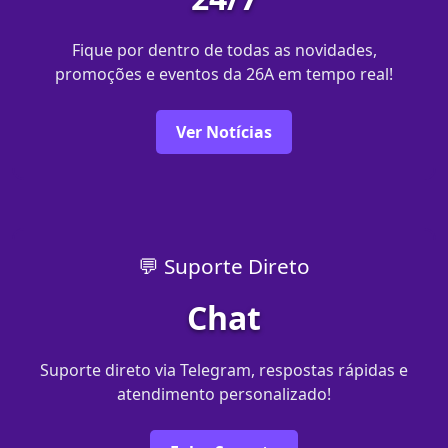
Fique por dentro de todas as novidades,
promoções e eventos da 26A em tempo real!
Ver Notícias
💬 Suporte Direto
Chat
Suporte direto via Telegram, respostas rápidas e
atendimento personalizado!