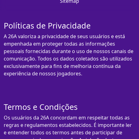
Sitemap
Políticas de Privacidade
A 26A valoriza a privacidade de seus usuários e está
empenhada em proteger todas as informações
pessoais fornecidas durante o uso de nossos canais de
comunicação. Todos os dados coletados são utilizados
exclusivamente para fins de melhoria contínua da
experiência de nossos jogadores.
Termos e Condições
Os usuários da 26A concordam em respeitar todas as
regras e regulamentos estabelecidos. É importante ler
e entender todos os termos antes de participar de