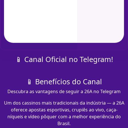
📱 Canal Oficial no Telegram!
📱 Benefícios do Canal
Descubra as vantagens de seguir a 26A no Telegram
Um dos cassinos mais tradicionais da indústria — a 26A
oferece apostas esportivas, crupiês ao vivo, caça-
níqueis e vídeo pôquer com a melhor experiência do
Brasil.