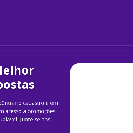
Melhor
postas
bônus no cadastro e em
em acesso a promoções
ualável. Junte-se aos