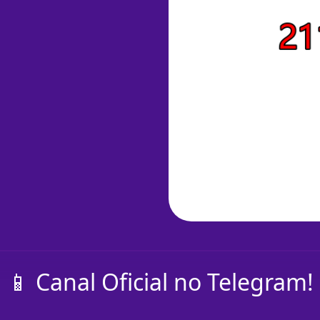
📱 Canal Oficial no Telegram!