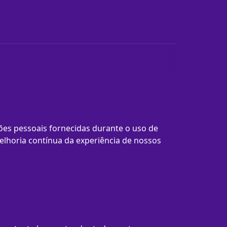
ões pessoais fornecidas durante o uso de
elhoria contínua da experiência de nossos