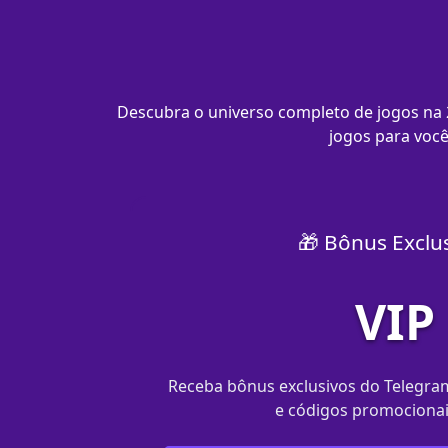
Descubra o universo completo de jogos na 
jogos para você
🎁 Bônus Exclu
VIP
Receba bônus exclusivos do Telegra
e códigos promocionai