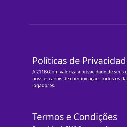
Políticas de Privacida
A 211Br.Com valoriza a privacidade de seus
nossos canais de comunicação. Todos os dad
jogadores.
Termos e Condições