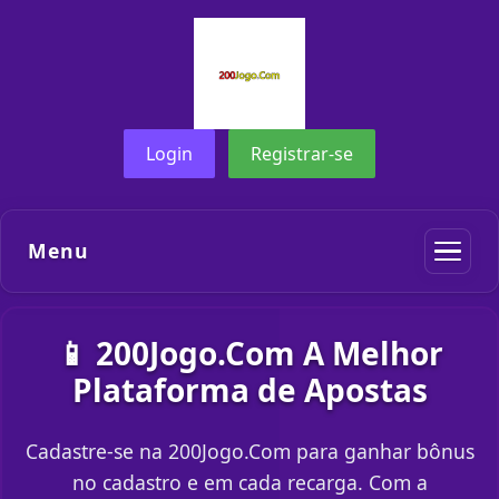
Login
Registrar-se
Menu
📱 200Jogo.Com A Melhor
Plataforma de Apostas
Cadastre-se na 200Jogo.Com para ganhar bônus
no cadastro e em cada recarga. Com a