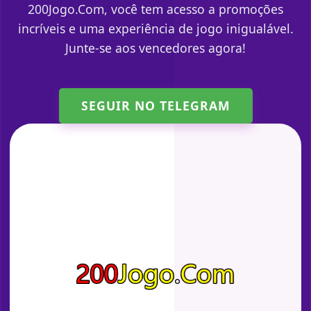
200Jogo.Com, você tem acesso a promoções
incríveis e uma experiência de jogo inigualável.
Junte-se aos vencedores agora!
SEGUIR NO TELEGRAM