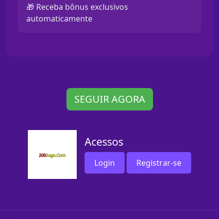
🎁 Receba bônus exclusivos
automaticamente
SEGUIR AGORA
Acessos
Login
Registrar-se