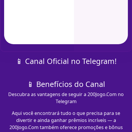
📱 Canal Oficial no Telegram!
📱 Benefícios do Canal
Descubra as vantagens de seguir a 200Jogo.Com no
Telegram
Aqui você encontrará tudo o que precisa para se
divertir e ainda ganhar prêmios incríveis — a
200Jogo.Com também oferece promoções e bônus