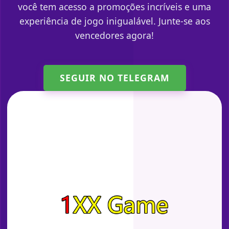
você tem acesso a promoções incríveis e uma
experiência de jogo inigualável. Junte-se aos
vencedores agora!
SEGUIR NO TELEGRAM