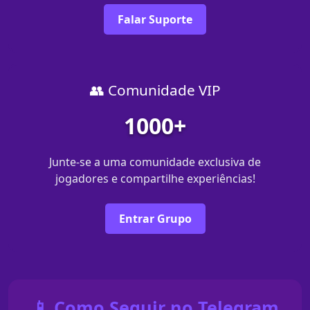
Falar Suporte
👥 Comunidade VIP
1000+
Junte-se a uma comunidade exclusiva de
jogadores e compartilhe experiências!
Entrar Grupo
📱 Como Seguir no Telegram