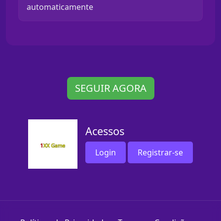
automaticamente
SEGUIR AGORA
Acessos
Login
Registrar-se