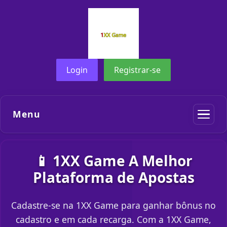
Login
Registrar-se
Menu
📱 1XX Game A Melhor
Plataforma de Apostas
Cadastre-se na 1XX Game para ganhar bônus no
cadastro e em cada recarga. Com a 1XX Game,