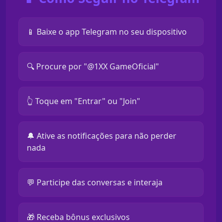
📱 Baixe o app Telegram no seu dispositivo
🔍 Procure por "@1XX GameOficial"
👆 Toque em "Entrar" ou "Join"
🔔 Ative as notificações para não perder
nada
💬 Participe das conversas e interaja
🎁 Receba bônus exclusivos