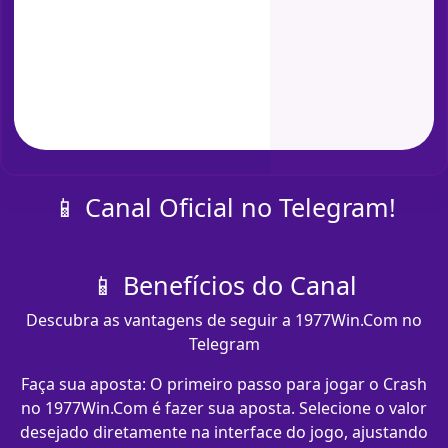
📱 Canal Oficial no Telegram!
📱 Benefícios do Canal
Descubra as vantagens de seguir a 1977Win.Com no
Telegram
Faça sua aposta: O primeiro passo para jogar o Crash
no 1977Win.Com é fazer sua aposta. Selecione o valor
desejado diretamente na interface do jogo, ajustando