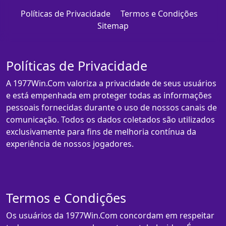
Políticas de Privacidade
Termos e Condições
Sitemap
Políticas de Privacidade
A 1977Win.Com valoriza a privacidade de seus usuários
e está empenhada em proteger todas as informações
pessoais fornecidas durante o uso de nossos canais de
comunicação. Todos os dados coletados são utilizados
exclusivamente para fins de melhoria contínua da
experiência de nossos jogadores.
Termos e Condições
Os usuários da 1977Win.Com concordam em respeitar