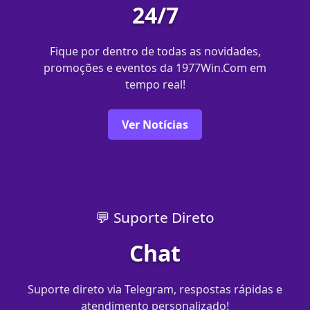
24/7
Fique por dentro de todas as novidades,
promoções e eventos da 1977Win.Com em
tempo real!
Ver Notícias
💬 Suporte Direto
Chat
Suporte direto via Telegram, respostas rápidas e
atendimento personalizado!