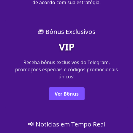
de acordo com sua estratégia.
🎁 Bônus Exclusivos
VIP
Receba bônus exclusivos do Telegram,
promoções especiais e códigos promocionais
únicos!
Ver Bônus
📢 Notícias em Tempo Real