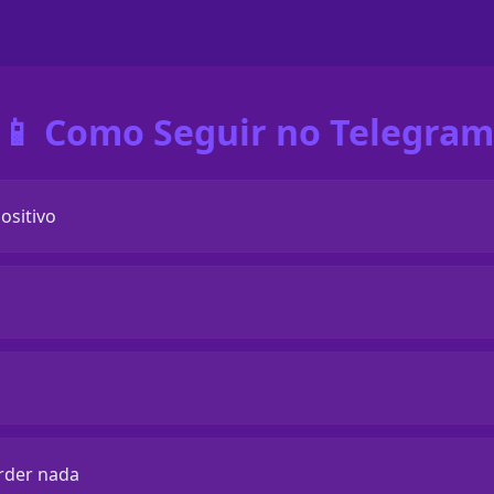
📱 Como Seguir no Telegram
ositivo
erder nada