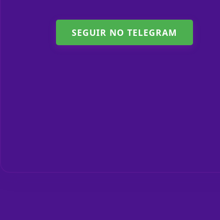
SEGUIR NO TELEGRAM