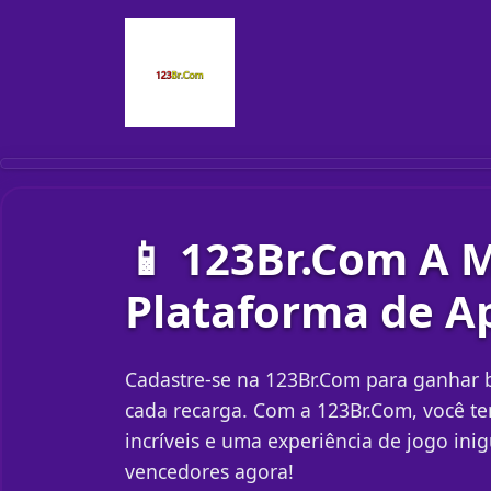
📱 123Br.Com A 
Plataforma de A
Cadastre-se na 123Br.Com para ganhar 
cada recarga. Com a 123Br.Com, você t
incríveis e uma experiência de jogo inig
vencedores agora!