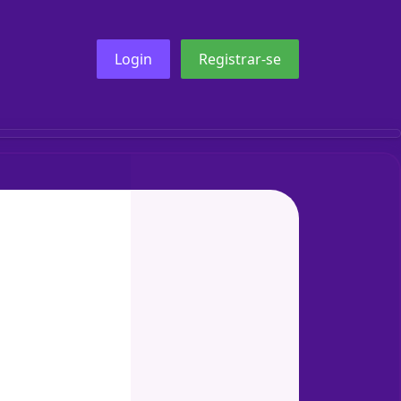
Login
Registrar-se