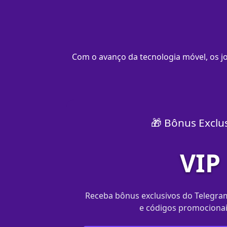
Com o avanço da tecnologia móvel, os j
🎁 Bônus Exclu
VIP
Receba bônus exclusivos do Telegra
e códigos promocionai