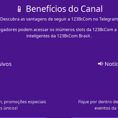
📱 Benefícios do Canal
Descubra as vantagens de seguir a 123Br.Com no Telegram
ogadores podem acessar os inúmeros slots da 123Br.Com a 
inteligentes da 123Br.Com Brasil .
sivos
📢 Notí
m, promoções especiais
Fique por dentro d
s únicos!
eventos da