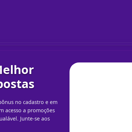
Melhor
postas
bônus no cadastro e em
em acesso a promoções
ualável. Junte-se aos