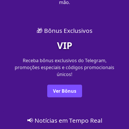
mão.
🎁 Bônus Exclusivos
VIP
Receba bônus exclusivos do Telegram,
promoções especiais e códigos promocionais
únicos!
Ver Bônus
📢 Notícias em Tempo Real