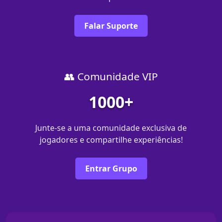
Falar Suporte
👥 Comunidade VIP
1000+
Junte-se a uma comunidade exclusiva de
jogadores e compartilhe experiências!
Entrar Grupo