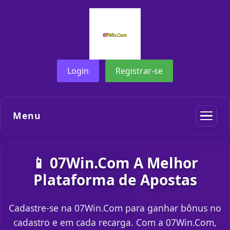
Login
Registrar-se
Menu
📱 07Win.Com A Melhor
Plataforma de Apostas
Cadastre-se na 07Win.Com para ganhar bônus no
cadastro e em cada recarga. Com a 07Win.Com,