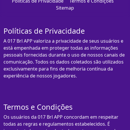
Políticas de Privacidade
Termos e Condições
Sitemap
Políticas de Privacidade
A 017 Brl APP valoriza a privacidade de seus usuários e
está empenhada em proteger todas as informações
pessoais fornecidas durante o uso de nossos canais de
comunicação. Todos os dados coletados são utilizados
exclusivamente para fins de melhoria contínua da
experiência de nossos jogadores.
Termos e Condições
Os usuários da 017 Brl APP concordam em respeitar
todas as regras e regulamentos estabelecidos. É