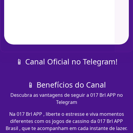
📱 Canal Oficial no Telegram!
📱 Benefícios do Canal
Descubra as vantagens de seguir a 017 Brl APP no
Telegram
Na 017 Brl APP , liberte o estresse e viva momentos
diferentes com os jogos de cassino da 017 Brl APP
Brasil , que te acompanham em cada instante de lazer.