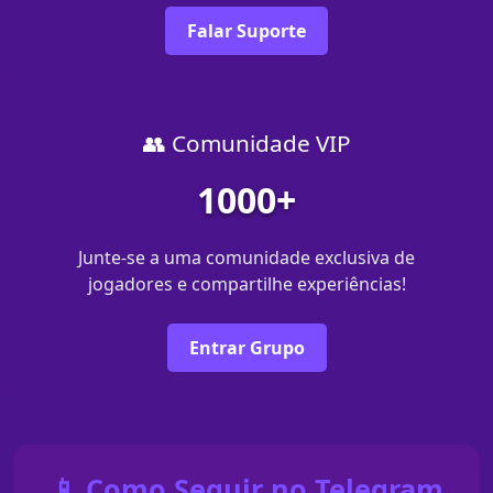
Falar Suporte
👥 Comunidade VIP
1000+
Junte-se a uma comunidade exclusiva de
jogadores e compartilhe experiências!
Entrar Grupo
📱 Como Seguir no Telegram