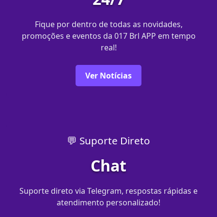
Fique por dentro de todas as novidades,
promoções e eventos da 017 Brl APP em tempo
real!
Ver Notícias
💬 Suporte Direto
Chat
Suporte direto via Telegram, respostas rápidas e
atendimento personalizado!