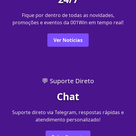
Fique por dentro de todas as novidades,
promoções e eventos da 001Win em tempo real!
Ver Notícias
💬 Suporte Direto
Chat
Suporte direto via Telegram, respostas rápidas e
atendimento personalizado!